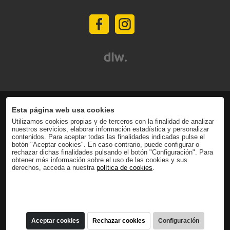
Esta página web usa cookies
Utilizamos cookies propias y de terceros con la finalidad de analizar
nuestros servicios, elaborar información estadística y personalizar
contenidos. Para aceptar todas las finalidades indicadas pulse el
botón "Aceptar cookies". En caso contrario, puede configurar o
rechazar dichas finalidades pulsando el botón "Configuración". Para
obtener más información sobre el uso de las cookies y sus
derechos, acceda a nuestra
política de cookies
.
Aceptar cookies
Rechazar cookies
Configuración