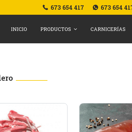
673 654 417
673 654 41
INICIO
PRODUCTOS
CARNICERÍAS
dero